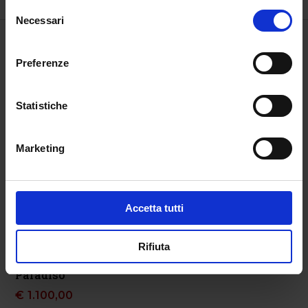
Selezione
Necessari
del
consenso
Preferenze
Statistiche
Marketing
Accetta tutti
Dante e Beatrice,
Di vera luce
Rifiuta
verso la luce del
€
2.400,00
Paradiso
€
1.100,00