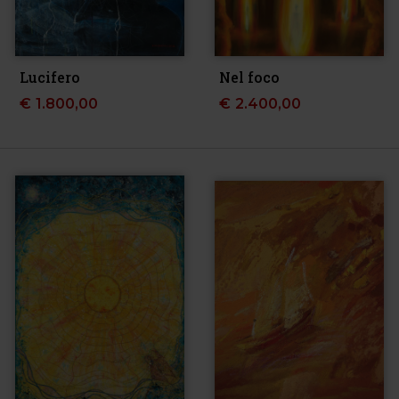
Lucifero
Nel foco
€
1.800,00
€
2.400,00