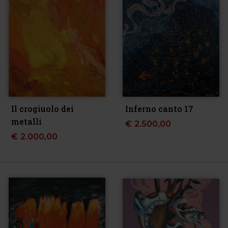
Il crogiuolo dei
Inferno canto 17
metalli
€
2.500,00
€
2.000,00