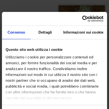
Consenso
Dettagli
Informazioni sui cookie
Questo sito web utilizza i cookie
Utilizziamo i cookie per personalizzare contenuti ed
annunci, per fornire funzionalità dei social media e per
analizzare il nostro traffico. Condividiamo inoltre
informazioni sul modo in cui utilizza il nostro sito con i
nostri partner che si occupano di analisi dei dati web,
Cromatico Purgatorio
Dante che osserva la
pubblicità e social media, i quali potrebbero combinarle
montagna del
€
1.200,00
con altre informazioni che ha fornito loro o che hanno
Purgatorio
raccolto dal suo utilizzo dei loro servizi.
€
2.500,00