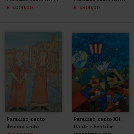
€
1.000,00
€
1.800,00
Paradiso, canto
Paradiso, canto XII.
decimo sesto
Dante e Beatrice
incontrano san