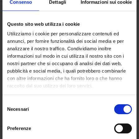
Consenso
Dettagli
Informazioni sui cookie
Questo sito web utilizza i cookie
Utilizziamo i cookie per personalizzare contenuti ed
annunci, per fornire funzionalità dei social media e per
analizzare il nostro traffico. Condividiamo inoltre
informazioni sul modo in cui utilizza il nostro sito con i
nostri partner che si occupano di analisi dei dati web,
pubblicità e social media, i quali potrebbero combinarle
con altre informazioni che ha fornito loro o che hanno
raccolto dal suo utilizzo dei loro servizi.
Purgatorio canto XIV
Selezione
Necessari
del
€
1.800,00
consenso
Preferenze