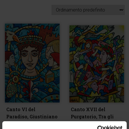
Canto VI del
Canto XVII del
Paradiso, Giustiniano
Purgatorio, Tra gli
accidiosi
€
1.500,00