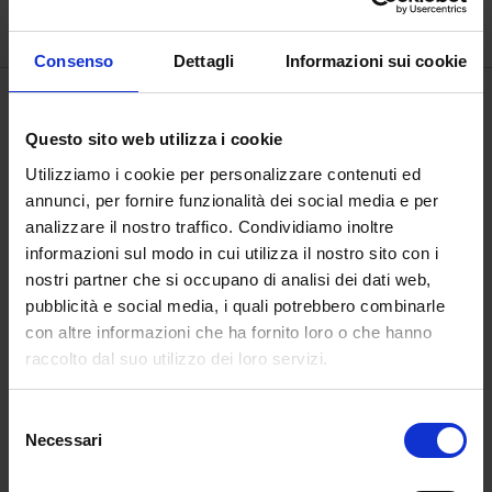
€
1.500,00
Consenso
Dettagli
Informazioni sui cookie
Questo sito web utilizza i cookie
Utilizziamo i cookie per personalizzare contenuti ed
annunci, per fornire funzionalità dei social media e per
analizzare il nostro traffico. Condividiamo inoltre
informazioni sul modo in cui utilizza il nostro sito con i
nostri partner che si occupano di analisi dei dati web,
pubblicità e social media, i quali potrebbero combinarle
con altre informazioni che ha fornito loro o che hanno
raccolto dal suo utilizzo dei loro servizi.
Canto XXXIII
Selezione
dell’Inferno, Il fiero
Necessari
del
pasto
consenso