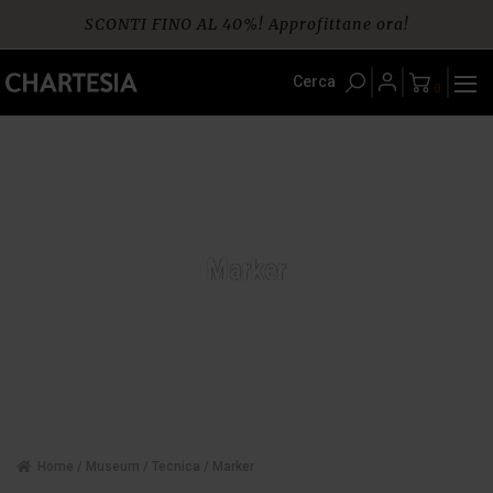
Skip
SCONTI FINO AL 40%! Approfittane ora!
to
content
Spedizione gratuita per ordini da € 60
Cerca
0
Marker
Home
/
Museum
/
Tecnica
/ Marker