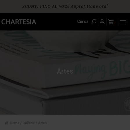
Skip
SCONTI FINO AL 40%! Approfittane ora!
to
content
Spedizione gratuita per ordini da € 60
Cerca
0
Artes
Home
/
Collane
/ Artes