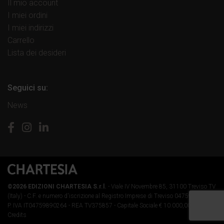
Il mio account
I miei ordini
I miei indirizzi
Carrello
Lista dei desideri
Seguici su:
News
©2026 EDIZIONI CHARTESIA S.r.l.
- Viale IV Novembre 85, 31100 Treviso TV
(Italy) -
C.F. e numero d'iscrizione al Registro Imprese di Treviso 04759890264 -
P. IVA IT04759890264 - REA TV375857 - Capitale Sociale € 10.000,00 i.v.
-
Credits