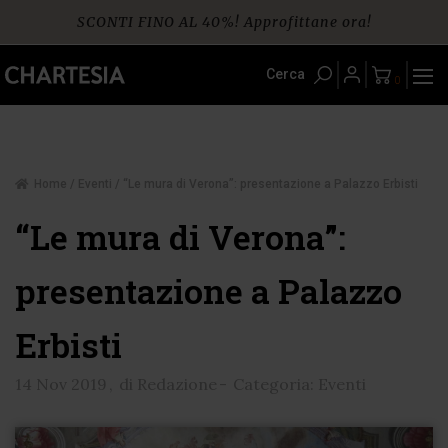
Skip
SCONTI FINO AL 40%! Approfittane ora!
to
content
Spedizione gratuita per ordini da € 60
Cerca
0
Home
/
Eventi
/ “Le mura di Verona”: presentazione a Palazzo Erbisti
“Le mura di Verona”:
presentazione a Palazzo
Erbisti
14 Nov 2019
,
di Redazione
-
Categoria: Eventi