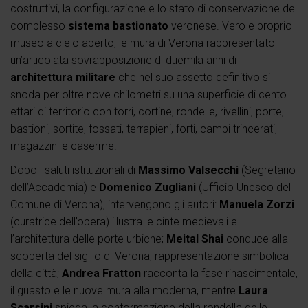
costruttivi, la configurazione e lo stato di conservazione del
complesso
sistema bastionato
veronese. Vero e proprio
museo a cielo aperto, le mura di Verona rappresentato
un’articolata sovrapposizione di duemila anni di
architettura militare
che nel suo assetto definitivo si
snoda per oltre nove chilometri su una superficie di cento
ettari di territorio con torri, cortine, rondelle, rivellini, porte,
bastioni, sortite, fossati, terrapieni, forti, campi trincerati,
magazzini e caserme.
Dopo i saluti istituzionali di
Massimo Valsecchi
(Segretario
dell’Accademia) e
Domenico Zugliani
(Ufficio Unesco del
Comune di Verona), intervengono gli autori:
Manuela Zorzi
(curatrice dell’opera) illustra le cinte medievali e
l’architettura delle porte urbiche;
Meital Shai
conduce alla
scoperta del sigillo di Verona, rappresentazione simbolica
della città;
Andrea Fratton
racconta la fase rinascimentale,
il guasto e le nuove mura alla moderna, mentre
Laura
Scarsini
spiega la conformazione della rondella delle