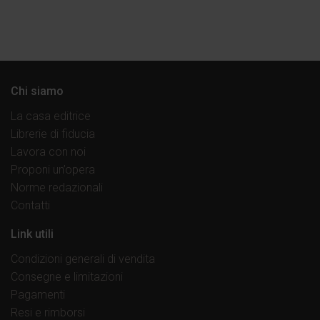
Chi siamo
La casa editrice
Librerie di fiducia
Lavora con noi
Proponi un’opera
Norme redazionali
Contatti
Link utili
Condizioni generali di vendita
Consegne e limitazioni
Pagamenti
Resi e rimborsi