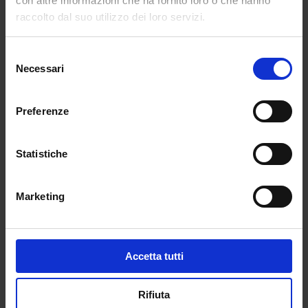
con altre informazioni che ha fornito loro o che hanno
raccolto dal suo utilizzo dei loro servizi.
Selezione
Necessari
del
consenso
Preferenze
Statistiche
Le mura di Verona
Da
castrum
romano a fortezza austriaca: storia di
Marketing
un capolavoro d'arte militare
Accetta tutti
Acquista
Rifiuta