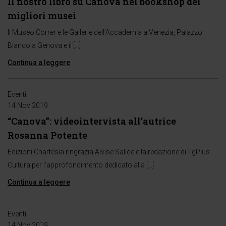
Il nostro libro su Canova nei bookshop dei
migliori musei
Il Museo Correr e le Gallerie dell’Accademia a Venezia, Palazzo
Bianco a Genova e il […]
Continua a leggere
Eventi
14 Nov 2019
“Canova”: videointervista all’autrice
Rosanna Potente
Edizioni Chartesia ringrazia Alvise Salice e la redazione di TgPlus
Cultura per l’approfondimento dedicato alla […]
Continua a leggere
Eventi
14 Nov 2019