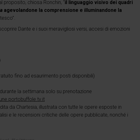
l proposito, chiosa Ronchin, “
il linguaggio visivo dei quadri
a
agevolandone la comprensione e illuminandone la
ntesco”.
scoprire Dante e i suoi meravigliosi versi, accesi di emozioni
)
tuito fino ad esaurimento posti disponibili)
durante la settimana solo su prenotazione
ne.portobuffole.tv.it
dita da Chartesia, illustrata con tutte le opere esposte in
lisi e le recensioni critiche delle opere pubblicate, nonché i