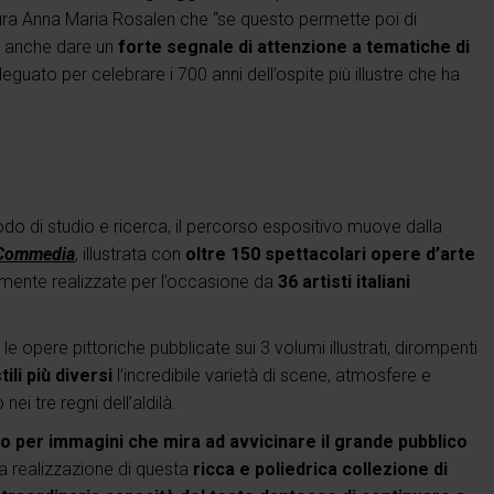
tura Anna Maria Rosalen che “se questo permette poi di
ca anche dare un
forte segnale di attenzione a tematiche di
to per celebrare i 700 anni dell’ospite più illustre che ha
do di studio e ricerca, il percorso espositivo muove dalla
 Commedia
, illustrata con
oltre 150 spettacolari opere d’arte
mente realizzate per l’occasione da
36 artisti italiani
le opere pittoriche pubblicate sui 3 volumi illustrati, dirompenti
tili più diversi
l’incredibile varietà di scene, atmosfere e
i tre regni dell’aldilà.
 per immagini che mira ad avvicinare il grande pubblico
La realizzazione di questa
ricca e poliedrica collezione di