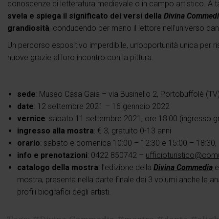
conoscenze di letteratura medievale o in campo artistico. A ta
svela e spiega il significato dei versi della
Divina Commedi
grandiosità
, conducendo per mano il lettore nell’universo da
Un percorso espositivo imperdibile, un’opportunità unica per ri
nuove grazie al loro incontro con la pittura.
sede
: Museo Casa Gaia – via Businello 2, Portobuffolè (TV
date
: 12 settembre 2021 – 16 gennaio 2022
vernice
: sabato 11 settembre 2021, ore 18:00 (ingresso gra
ingresso alla mostra
: € 3, gratuito 0-13 anni
orario
: sabato e domenica 10:00 – 12:30 e 15:00 – 18:30, 
info e prenotazioni
: 0422 850742 –
ufficioturistico@comu
catalogo della mostra
: l’edizione della
Divina Commedia
e
mostra, presenta nella parte finale dei 3 volumi anche le ana
profili biografici degli artisti.