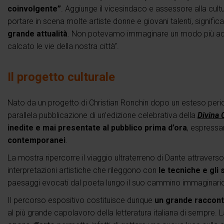
coinvolgente”
. Aggiunge il vicesindaco e assessore alla cul
portare in scena molte artiste donne e giovani talenti, signifi
grande attualità
. Non potevamo immaginare un modo più adegua
calcato le vie della nostra città”.
Il progetto culturale
Nato da un progetto di Christian Ronchin dopo un esteso perio
parallela pubblicazione di un’edizione celebrativa della
Divina
inedite e mai presentate al pubblico prima d’ora
, espressa
contemporanei
.
La mostra ripercorre il viaggio ultraterreno di Dante attraverso 
interpretazioni artistiche che rileggono con
le
tecniche e gli s
paesaggi evocati dal poeta lungo il suo cammino immaginario ne
Il percorso espositivo costituisce dunque
un grande racconto
al più grande capolavoro della letteratura italiana di sempre. 