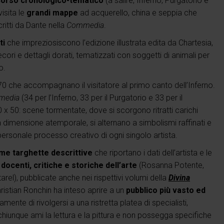
orso cronologico-tematico
(a salire, Inferno, Purgatorio e
isita le
grandi mappe
ad acquerello, china e seppia che
ritti da Dante nella
Commedia
.
ti
che impreziosiscono l’edizione illustrata edita da Chartesia,
cori e dettagli dorati, tematizzati con soggetti di animali per
o.
0 che accompagnano il visitatore al primo canto dell’Inferno.
media
(34 per l’Inferno, 33 per il Purgatorio e 33 per il
 x 50: scene tormentate, dove si scorgono ritratti carichi
 dimensione atemporale, si alternano a simbolismi raffinati e
 personale processo creativo di ogni singolo artista.
ime targhette descrittive
che riportano i dati dell’artista e le
e
docenti, critiche e storiche dell’arte
(Rosanna Potente,
arel), pubblicate anche nei rispettivi volumi della
Divina
ristian Ronchin ha inteso aprire a un
pubblico più vasto ed
mente di rivolgersi a una ristretta platea di specialisti,
 chiunque ami la lettura e la pittura e non possegga specifiche