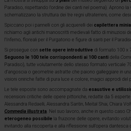
La mostra si sviluppa sui
3 piani
del museo seguendo un
perc
Paradiso, rispettando l’ordine dei canti nel poema). Aprono la v
schematizzano la struttura dei tre regni ultraterreni, come desc
Spiccano poi i pannelli con gli acquerelli dei
capilettera minia
richiamo agli antichi manoscritti medievali fatto di minuziosi de
l’Inferno, floreali per il Purgatorio e figure di santi per il Paradis
Si prosegue con
sette opere introduttive
di formato 100 x 7
Seguono le 100 tele corrispondenti ai 100 canti
della
Com
Paradiso), tutte volutamente dello stesso formato verticale 70
d’angoscia o geometrie astratte che paiono galleggiare in una
visioni oniriche fatte di pura luce e colore, magici approdi del
Le tele esposte sono accompagnate da
esaustive e utiliss
recensioni critiche delle opere pittoriche, redatte da 5 espert
Alessandra Redaelli, Alessandra Santin, Meital Shai, Chiara Volt
Commedia
illustrata
. Nel suo lavoro, anche in questo caso Ch
eterogeneo possibile
la fruizione delle opere, evitando voluta
invitando alla riscoperta e alla riflessione sull’opera dantesca