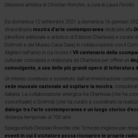
Direzione artistica di Christian Ronchin, a cura di Laura Finotto
Da domenica 12 settembre 2021 a domenica 16 gennaio 2022 la
straordinaria
mostra d’arte contemporanea
dedicata alla
D
(direttore editoriale e artistico di Edizioni Chartesia) e curata
Dotmob e del Museo Casa Gaia) in collaborazione con il Com
Alighieri nell’anno in cui ricorre il
VII centenario della scomp
culturale concepita e realizzata da Chartesia per offrire un
deg
coinvolgente, a una delle più grandi opere di letteratura d
Un intento condiviso e sostenuto dall’amministrazione comuna
sede museale nazionale ad ospitare la mostra
, considerato
italiana. La collaborazione sinergica tra Chartesia (che ha conc
concettuale) e Dotmob (che ha curato e coordinato la realizza
dialogo tra l’arte contemporanea e un luogo storico d’e
distanza temporale di 700 anni.
Spiega infatti Christian Ronchin che “Il modo migliore per rinsald
eventi in cui il visitatore possa riscoprire le proprie rad