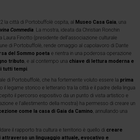
 città di Portobuffolè ospita, al
Museo Casa Gaia
, una
ivina Commedia
. La mostra, ideata da Christian Ronchin
 da Laura Finotto (presidente dell’associazione culturale
une di Portobuffolè, rende omaggio al capolavoro di Dante
arsa del Sommo poeta
e rientra in una poderosa operazione
no tributo
, e al contempo una
chiave di lettura moderna e
i tutti tempi
.
le di Portobuffolè, che ha fortemente voluto essere la
prima
 il legame storico e letterario tra la città e il padre della lingua
epito il percorso espositivo da un punto di vista artistico e
zione e l’allestimento della mostra) ha permesso di creare un
ccezione come la casa di Gaia da Camino
, annullando una
are il rapporto tra cultura e territorio è quello di
creare
ici attraverso un linguaggio attuale, evocativo e