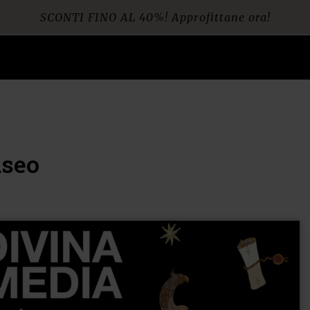
SCONTI FINO AL 40%! Approfittane ora!
Spedizione gratuita per ordini da € 60
useo