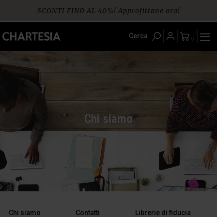
Skip
SCONTI FINO AL 40%! Approfittane ora!
to
content
Spedizione gratuita per ordini da € 60
Cerca
0
Chi siamo
Chi siamo
Contatti
Librerie di fiducia