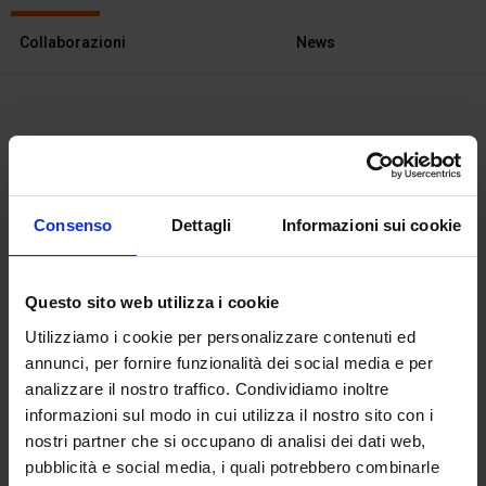
Collaborazioni
News
La casa editrice
Autori
Fotografi
Consenso
Dettagli
Informazioni sui cookie
Artisti
Illustratori
Questo sito web utilizza i cookie
Utilizziamo i cookie per personalizzare contenuti ed
Curatori
annunci, per fornire funzionalità dei social media e per
Traduttori
analizzare il nostro traffico. Condividiamo inoltre
informazioni sul modo in cui utilizza il nostro sito con i
nostri partner che si occupano di analisi dei dati web,
pubblicità e social media, i quali potrebbero combinarle