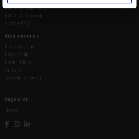
Resi e rimborsi
Informativa privacy
Informativa cookies
Aiuto e FAQ
Area personale
Il mio account
I miei ordini
I miei indirizzi
Carrello
Lista dei desideri
Seguici su:
News