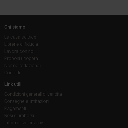
Chi siamo
La casa editrice
Librerie di fiducia
Lavora con noi
Proponi un’opera
Norme redazionali
Contatti
Link utili
Condizioni generali di vendita
Consegne e limitazioni
Pagamenti
Resi e rimborsi
Informativa privacy