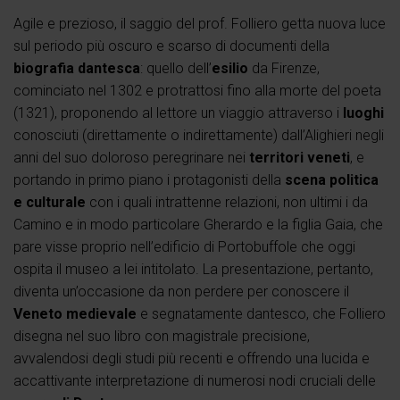
Agile e prezioso, il saggio del prof. Folliero getta nuova luce
sul periodo più oscuro e scarso di documenti della
biografia dantesca
: quello dell’
esilio
da Firenze,
cominciato nel 1302 e protrattosi fino alla morte del poeta
(1321), proponendo al lettore un viaggio attraverso i
luoghi
conosciuti (direttamente o indirettamente) dall’Alighieri negli
anni del suo doloroso peregrinare nei
territori veneti
, e
portando in primo piano i protagonisti della
scena politica
e culturale
con i quali intrattenne relazioni, non ultimi i da
Camino e in modo particolare Gherardo e la figlia Gaia, che
pare visse proprio nell’edificio di Portobuffole che oggi
ospita il museo a lei intitolato. La presentazione, pertanto,
diventa un’occasione da non perdere per conoscere il
Veneto medievale
e segnatamente dantesco, che Folliero
disegna nel suo libro con magistrale precisione,
avvalendosi degli studi più recenti e offrendo una lucida e
accattivante interpretazione di numerosi nodi cruciali delle