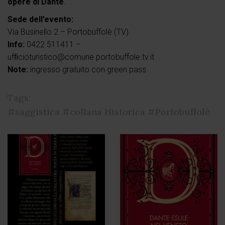
opere di Dante
.
Sede dell’evento:
Via Businello 2 – Portobuffolè (TV)
Info:
0422 511411 –
ufﬁcioturistico@comune.portobuffole.tv.it
Note:
ingresso gratuito con green pass
Tags:
#saggistica
#collana Historica
#Portobuffolè