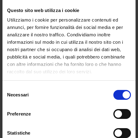
Questo sito web utilizza i cookie
Utilizziamo i cookie per personalizzare contenuti ed
annunci, per fornire funzionalità dei social media e per
analizzare il nostro traffico. Condividiamo inoltre
informazioni sul modo in cui utilizza il nostro sito con i
nostri partner che si occupano di analisi dei dati web,
pubblicità e social media, i quali potrebbero combinarle
Dante esule nel Veneto
con altre informazioni che ha fornito loro o che hanno
In questo nuovo, illuminante saggio, Raffaele
raccolto dal suo utilizzo dei loro servizi.
Folliero conduce il lettore in un appassionante
viaggio sulle […]
Selezione
Necessari
del
consenso
Acquista
Preferenze
Statistiche
Condividi su: