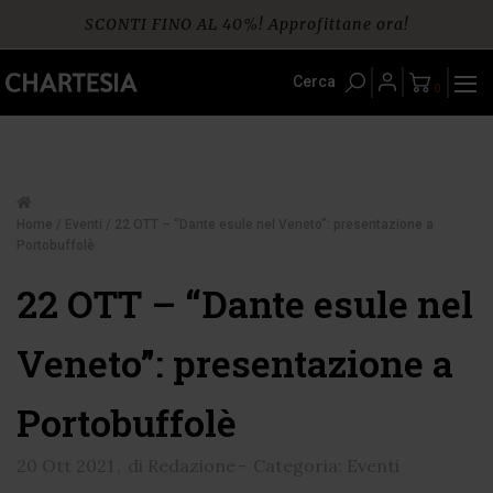
Skip
SCONTI FINO AL 40%! Approfittane ora!
to
content
Spedizione gratuita per ordini da € 60
Cerca
0
Home
/
Eventi
/ 22 OTT – “Dante esule nel Veneto”: presentazione a
Portobuffolè
22 OTT – “Dante esule nel
Veneto”: presentazione a
Portobuffolè
20 Ott 2021
,
di Redazione
-
Categoria: Eventi