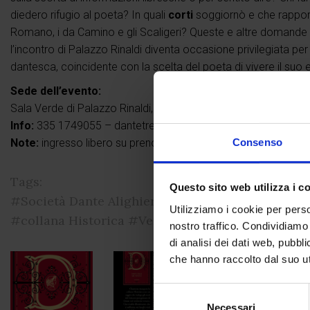
diedero rifugio al poeta? In quali
corti
soggiornò e che rapport
Romano, i da Camino e gli Scaligeri? Queste e altre domande tro
l’incontro di Palazzo Rinaldi diventa occasione privilegiata p
dantesca, coincidente con la scelta del poeta di vivere il suo e
Sede dell’evento:
Sala Verde di Palazzo Rinaldi, piazza Rinaldi 1/A – Treviso
Info:
335 1749055 – dantetreviso@gmail.com
Consenso
Note:
ingresso libero su prenotazione
Tags:
Questo sito web utilizza i c
#Società Dante Alighieri
#presentazione
#nuova 
Utilizziamo i cookie per perso
#collana Historica
#Veneto
nostro traffico. Condividiamo 
di analisi dei dati web, pubbl
che hanno raccolto dal suo uti
Selezione
Necessari
del