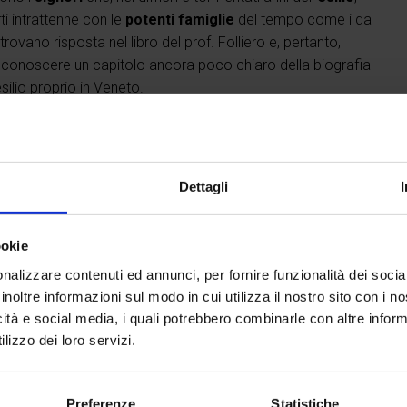
i intrattenne con le
potenti famiglie
del tempo come i da
vano risposta nel libro del prof. Folliero e, pertanto,
er conoscere un capitolo ancora poco chiaro della biografia
silio proprio in Veneto.
Dettagli
ookie
uscita
#saggistica
#Raffaele Folliero
nalizzare contenuti ed annunci, per fornire funzionalità dei socia
inoltre informazioni sul modo in cui utilizza il nostro sito con i 
icità e social media, i quali potrebbero combinarle con altre inform
lizzo dei loro servizi.
Preferenze
Statistiche