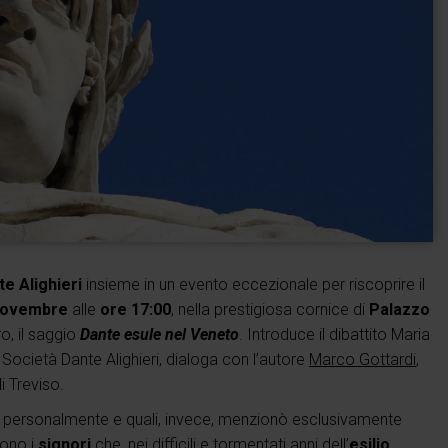
e Alighieri
insieme in un evento eccezionale per riscoprire il
novembre
alle
ore 17:00
, nella prestigiosa cornice di
Palazzo
o, il saggio
Dante esule nel Veneto
. Introduce il dibattito Maria
 Società Dante Alighieri, dialoga con l’autore
Marco Gottardi
,
i Treviso.
tò personalmente e quali, invece, menzionò esclusivamente
rono i
signori
che, nei difficili e tormentati anni dell’
esilio
,