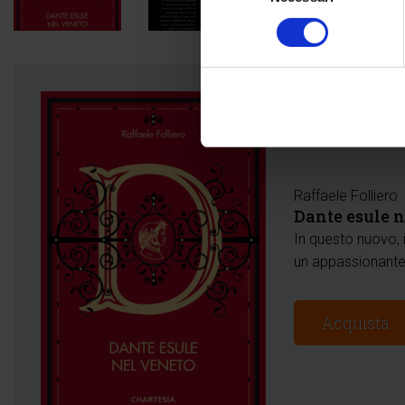
consenso
Raffaele Folliero
Dante esule 
In questo nuovo, i
un appassionante 
Acquista