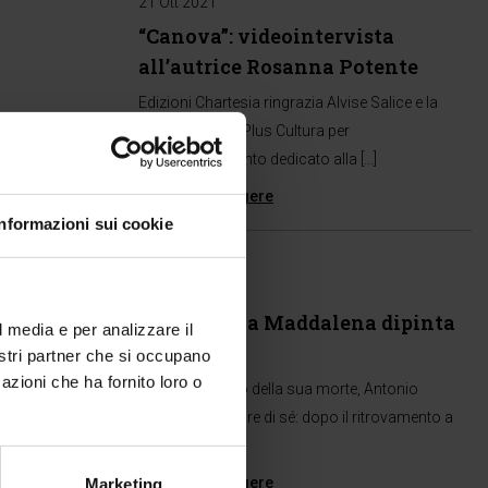
21 Ott 2021
“Canova”: videointervista
all’autrice Rosanna Potente
Edizioni Chartesia ringrazia Alvise Salice e la
redazione di TgPlus Cultura per
l’approfondimento dedicato alla […]
Continua a leggere
Informazioni sui cookie
Eventi
21 Ott 2021
Ritrovata la Maddalena dipinta
l media e per analizzare il
da Canova
nostri partner che si occupano
azioni che ha fornito loro o
Nel bicentenario della sua morte, Antonio
Canova fa parlare di sé: dopo il ritrovamento a
[…]
Continua a leggere
Marketing