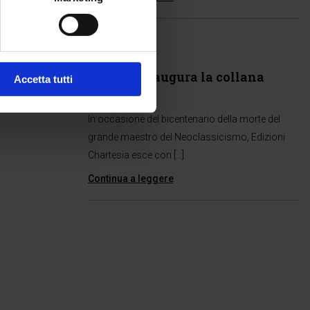
Eventi
21 Ott 2021
Canova inaugura la collana
Accetta tutti
Artes
In occasione del bicentenario della morte del
grande maestro del Neoclassicismo, Edizioni
Chartesia esce con […]
Continua a leggere