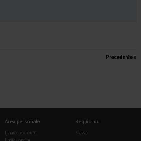
Precedente »
Area personale
Seguici su:
Il mio account
News
I miei ordini