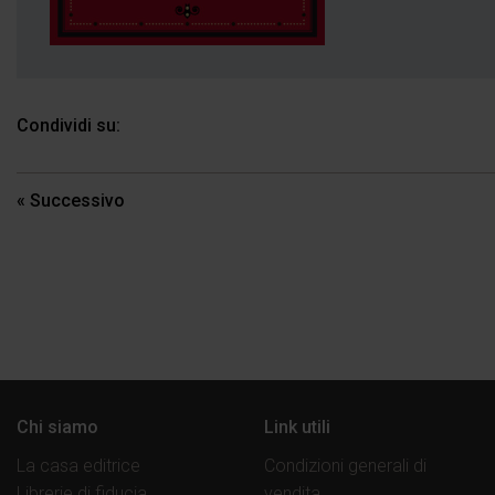
Condividi su:
Navigazione
« Successivo
articoli
Chi siamo
Link utili
La casa editrice
Condizioni generali di
Librerie di fiducia
vendita