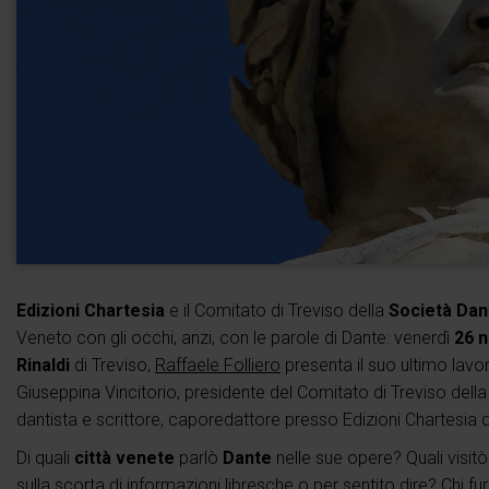
Edizioni Chartesia
e il Comitato di Treviso della
Società Dant
Veneto con gli occhi, anzi, con le parole di Dante: venerdì
26 
Rinaldi
di Treviso,
Raffaele Folliero
presenta il suo ultimo lavor
Giuseppina Vincitorio, presidente del Comitato di Treviso della
dantista e scrittore, caporedattore presso Edizioni Chartesia d
Di quali
città venete
parlò
Dante
nelle sue opere? Quali visi
sulla scorta di informazioni libresche o per sentito dire? Chi fu