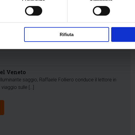
Rifiuta
nel Veneto
lluminante saggio, Raffaele Folliero conduce il lettore in
viaggio sulle […]