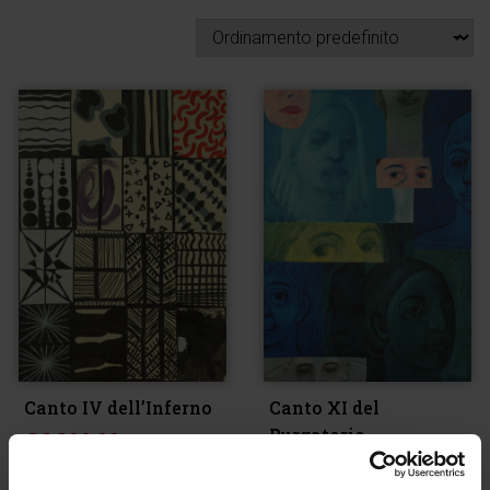
Canto IV dell’Inferno
Canto XI del
Purgatorio
€
1.800,00
€
2.800,00