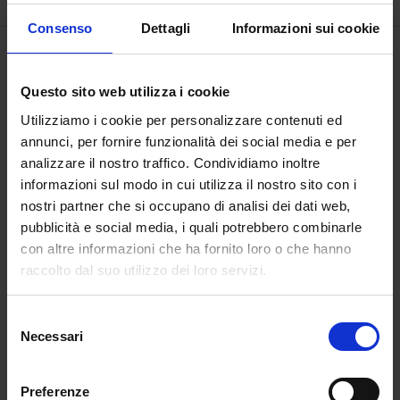
Consenso
Dettagli
Informazioni sui cookie
Questo sito web utilizza i cookie
Utilizziamo i cookie per personalizzare contenuti ed
annunci, per fornire funzionalità dei social media e per
analizzare il nostro traffico. Condividiamo inoltre
informazioni sul modo in cui utilizza il nostro sito con i
nostri partner che si occupano di analisi dei dati web,
pubblicità e social media, i quali potrebbero combinarle
con altre informazioni che ha fornito loro o che hanno
raccolto dal suo utilizzo dei loro servizi.
Canto XX del
Pioggia ardente
Selezione
Necessari
Paradiso
del
€
5.000,00
consenso
€
2.600,00
Preferenze