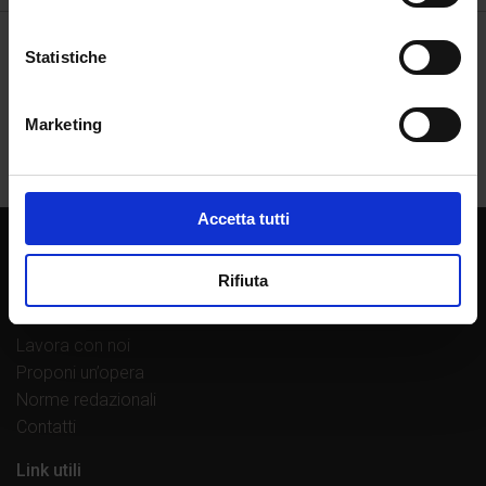
Statistiche
Marketing
Accetta tutti
Chi siamo
Rifiuta
La casa editrice
Librerie di fiducia
Lavora con noi
Proponi un’opera
Norme redazionali
Contatti
Link utili