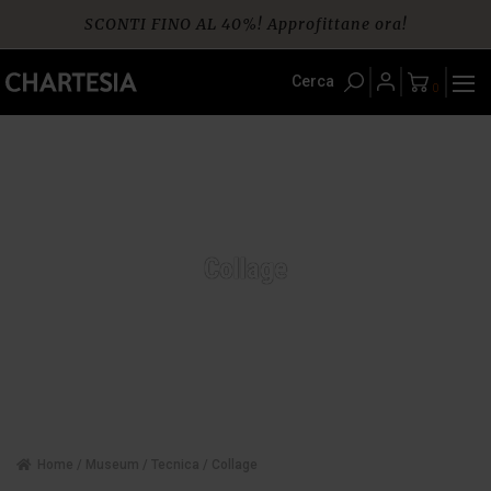
Skip
SCONTI FINO AL 40%! Approfittane ora!
to
content
Spedizione gratuita per ordini da € 60
Cerca
0
Collage
Home
/
Museum
/
Tecnica
/ Collage