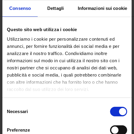
€
1.100,00
Consenso
Dettagli
Informazioni sui cookie
Questo sito web utilizza i cookie
Utilizziamo i cookie per personalizzare contenuti ed
annunci, per fornire funzionalità dei social media e per
analizzare il nostro traffico. Condividiamo inoltre
informazioni sul modo in cui utilizza il nostro sito con i
nostri partner che si occupano di analisi dei dati web,
pubblicità e social media, i quali potrebbero combinarle
con altre informazioni che ha fornito loro o che hanno
raccolto dal suo utilizzo dei loro servizi.
Selezione
L’Angelo dell’umiltà
Necessari
del
€
1.100,00
consenso
Preferenze