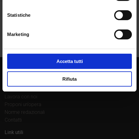
Statistiche
Marketing
Accetta tutti
Chi siamo
Rifiuta
La casa editrice
Librerie di fiducia
Lavora con noi
Proponi un’opera
Norme redazionali
Contatti
Link utili