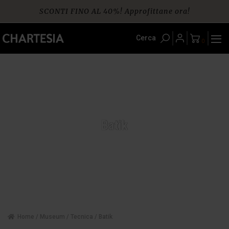
Skip
SCONTI FINO AL 40%! Approfittane ora!
to
content
Spedizione gratuita per ordini da € 60
Cerca
0
Batik
Home
/
Museum
/
Tecnica
/ Batik