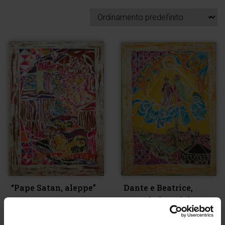
“Pape Satan, aleppe”
Dante e Beatrice,
verso la luce del
€
1.100,00
Paradiso