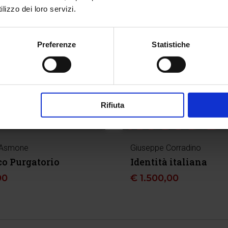
lizzo dei loro servizi.
Preferenze
Statistiche
Rifiuta
 Asmone
Giuseppe Corradino
o Purgatorio
Identità italiana
00
€
1.500,00