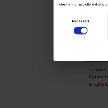
che hanno raccolto dal suo uti
Selezione
Necessari
del
consenso
Domenico
Cromatic
€
1.200,