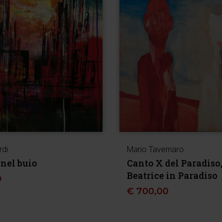
rdi
Mario Tavernaro
 nel buio
Canto X del Paradiso,
Beatrice in Paradiso
0
€
700,00