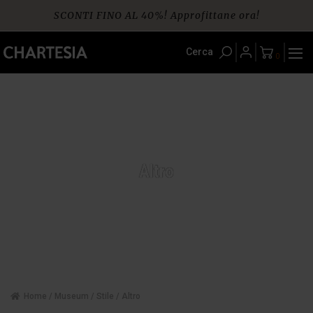
Skip
SCONTI FINO AL 40%! Approfittane ora!
to
content
Spedizione gratuita per ordini da € 60
Cerca
0
Altro
Home
/
Museum
/
Stile
/ Altro