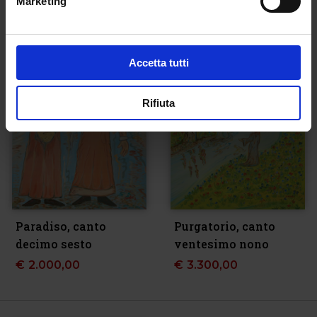
Marketing
Accetta tutti
Rifiuta
Paradiso, canto
Purgatorio, canto
decimo sesto
ventesimo nono
€
2.000,00
€
3.300,00