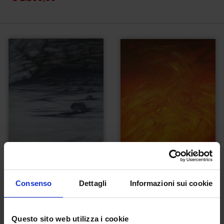
Divina Commedia,
Divina Commedia,
Consenso
Dettagli
Informazioni sui cookie
Inferno canto XXXII
Purgatorio canto
XXVI
€
2.000,00
Questo sito web utilizza i cookie
€
2.000,00