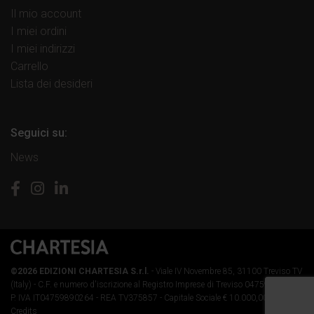
Il mio account
I miei ordini
I miei indirizzi
Carrello
Lista dei desideri
Seguici su:
News
©2026 EDIZIONI CHARTESIA S.r.l.
- Viale IV Novembre 85, 31100 Treviso TV
(Italy) -
C.F. e numero d'iscrizione al Registro Imprese di Treviso 04759890264 -
P. IVA IT04759890264 - REA TV375857 - Capitale Sociale € 10.000,00 i.v.
-
Credits