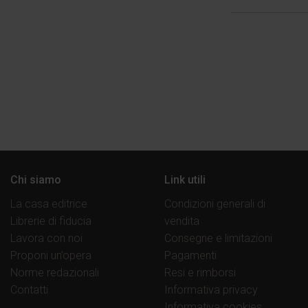
Chi siamo
Link utili
La casa editrice
Condizioni generali di
Librerie di fiducia
vendita
Lavora con noi
Consegne e limitazioni
Proponi un’opera
Pagamenti
Norme redazionali
Resi e rimborsi
Contatti
Informativa privacy
Informativa cookies