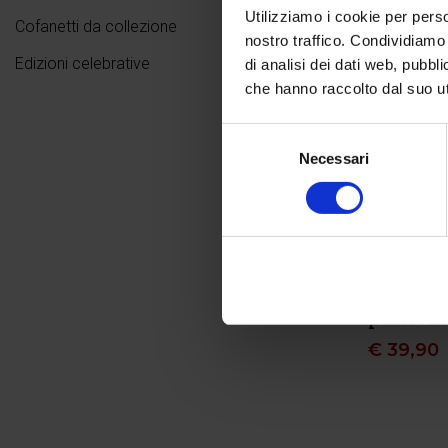
Utilizziamo i cookie per perso
Cofanetti da collezione
nostro traffico. Condividiamo 
Edizioni celebrative
di analisi dei dati web, pubbl
che hanno raccolto dal suo uti
Selezione
Necessari
del
consenso
Rosanna P
CANOVA. 
passioni 
€
39,90