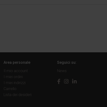
Area personale
Seguici su:
Il mio account
News
I miei ordini
I miei indirizzi
Carrello
Lista dei desideri