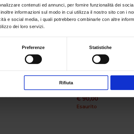
nalizzare contenuti ed annunci, per fornire funzionalità dei socia
inoltre informazioni sul modo in cui utilizza il nostro sito con i 
icità e social media, i quali potrebbero combinarle con altre inform
lizzo dei loro servizi.
Preferenze
Statistiche
otente
Divina Commedia – 
Rifiuta
La vita, gli amori, le
illustrata (3 voll.)
e l’arte
€
90,00
Esaurito