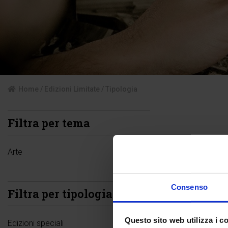
Home
/
Edizioni Limitate
/ Tipologia
Filtra per tema
Arte
Consenso
Filtra per tipologia
Questo sito web utilizza i c
Edizioni speciali