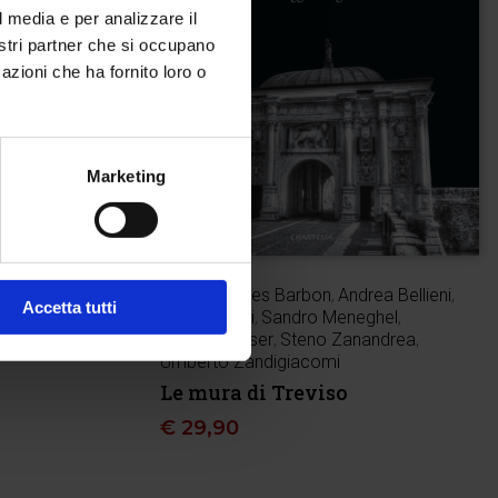
l media e per analizzare il
nostri partner che si occupano
azioni che ha fornito loro o
Marketing
Ferdy Hermes Barbon
,
Andrea Bellieni
,
Edizione
Accetta tutti
Achille Costi
,
Sandro Meneghel
,
Simone Piaser
,
Steno Zanandrea
,
Umberto Zandigiacomi
Le mura di Treviso
€
29,90