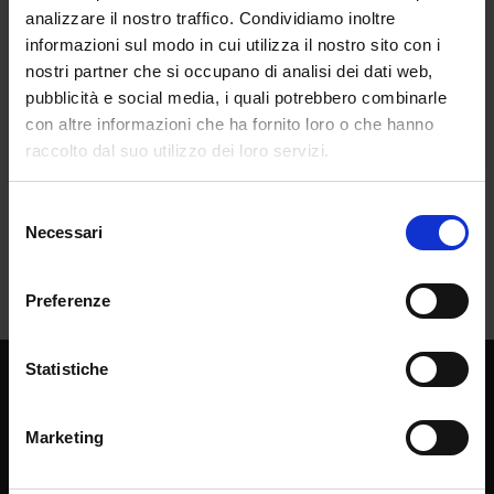
analizzare il nostro traffico. Condividiamo inoltre
informazioni sul modo in cui utilizza il nostro sito con i
nostri partner che si occupano di analisi dei dati web,
pubblicità e social media, i quali potrebbero combinarle
con altre informazioni che ha fornito loro o che hanno
raccolto dal suo utilizzo dei loro servizi.
Selezione
Necessari
del
consenso
Preferenze
Statistiche
Chi siamo
La casa editrice
Marketing
Librerie di fiducia
Lavora con noi