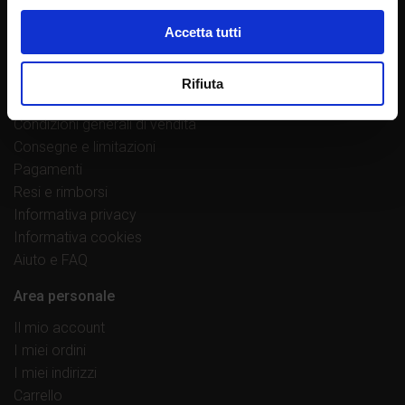
Proponi un’opera
Accetta tutti
Norme redazionali
Contatti
Rifiuta
Link utili
Condizioni generali di vendita
Consegne e limitazioni
Pagamenti
Resi e rimborsi
Informativa privacy
Informativa cookies
Aiuto e FAQ
Area personale
Il mio account
I miei ordini
I miei indirizzi
Carrello