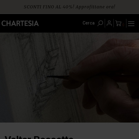
Skip
SCONTI FINO AL 40%! Approfittane ora!
to
content
Spedizione gratuita per ordini da € 60
Cerca
0