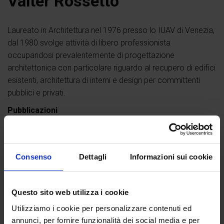
Valter Rossetto
Laureato in Architettura nel 1976 presso lo IUAV di Venezia,
dal 1980 svolge attività di libero professionista
occupandosi prevalentemente di progettazione
architettonica con particolare riguardo al recupero di edifici
esistenti, architettura di interni e design per committenti
pubblici e privati.
Pubblicazioni
Per Chartesia ha collaborato come illustratore alla
realizzazione del volume della collana Urbis
Le mura di
Verona. Da castrum romano a fortezza austriaca: storia di un
Consenso
Dettagli
Informazioni sui cookie
capolavoro d’arte militare
(2019).
Questo sito web utilizza i cookie
Utilizziamo i cookie per personalizzare contenuti ed
annunci, per fornire funzionalità dei social media e per