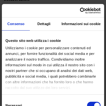
È membro del direttivo del Centro Italiano per gli Studi
Storico-Geografici (Università Roma Tre) dove coordina
l’attività della sezione di Storia della Cartografia, è socio
Consenso
Dettagli
Informazioni sui cookie
della Agei (Associazione dei Geografi Italiani), della Società
Geografica Italiana (Roma), della Società di Studi
Geografici (Firenze), è membro della Deputazione di Storia
Questo sito web utilizza i cookie
Patria per le Venezie e fa parte del comitato scientifico
Utilizziamo i cookie per personalizzare contenuti ed
della Fondazione Mazzotti di Treviso.
annunci, per fornire funzionalità dei social media e per
Pubblicazioni
analizzare il nostro traffico. Condividiamo inoltre
informazioni sul modo in cui utilizza il nostro sito con i
È autore di numerosissimi articoli su riviste specializzate e
nostri partner che si occupano di analisi dei dati web,
monografie che vertono principalmente sul tema della
pubblicità e social media, i quali potrebbero combinarle
cartografia storica. Per Chartesia ha scritto la “Premessa”
con altre informazioni che ha fornito loro o che hanno
al volume miscellaneo
Treviso sotterranea. Dal Medioevo ai
raccolto dal suo utilizzo dei loro servizi.
giorni nostri, storia e misteri della città nascosta
(2017).
Selezione
Necessari