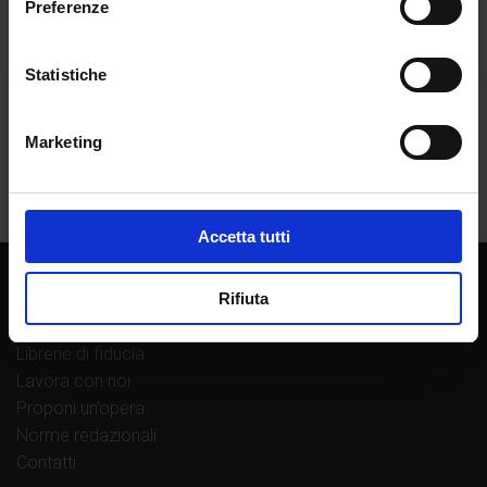
Preferenze
Statistiche
Marketing
Accetta tutti
Chi siamo
Rifiuta
La casa editrice
Librerie di fiducia
Lavora con noi
Proponi un’opera
Norme redazionali
Contatti