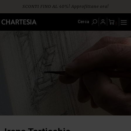
Skip
SCONTI FINO AL 40%! Approfittane ora!
to
content
Spedizione gratuita per ordini da € 60
Cerca
0