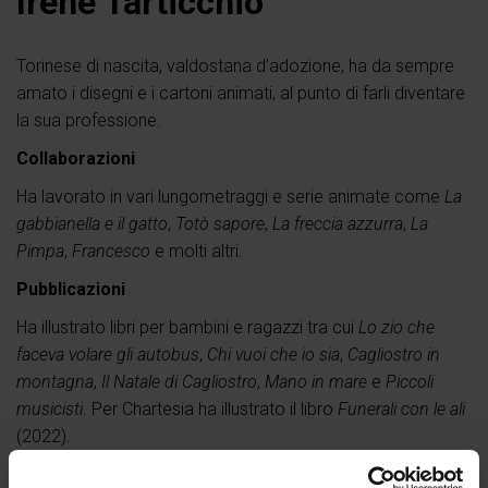
Irene Tarticchio
Torinese di nascita, valdostana d’adozione, ha da sempre
amato i disegni e i cartoni animati, al punto di farli diventare
la sua professione.
Collaborazioni
Ha lavorato in vari lungometraggi e serie animate come
La
gabbianella e il gatto
,
Totò sapore
,
La freccia azzurra
,
La
Pimpa
,
Francesco
e molti altri.
Pubblicazioni
Ha illustrato libri per bambini e ragazzi tra cui
Lo zio che
faceva volare gli autobus
,
Chi vuoi che io sia
,
Cagliostro in
montagna
,
Il Natale di Cagliostro
,
Mano in mare
e
Piccoli
musicisti
. Per Chartesia ha illustrato il libro
Funerali con le ali
(2022).