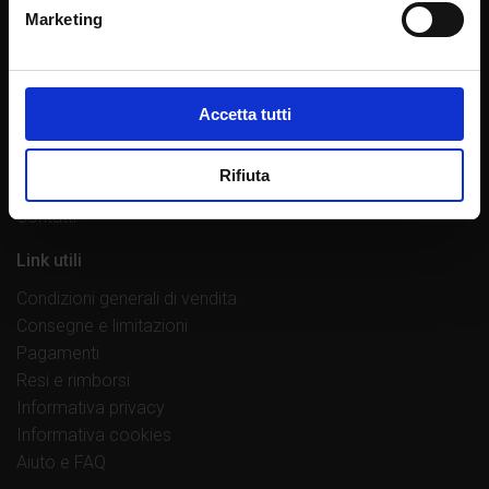
Marketing
Chi siamo
La casa editrice
Librerie di fiducia
Accetta tutti
Lavora con noi
Proponi un’opera
Rifiuta
Norme redazionali
Contatti
Link utili
Condizioni generali di vendita
Consegne e limitazioni
Pagamenti
Resi e rimborsi
Informativa privacy
Informativa cookies
Aiuto e FAQ