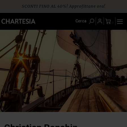
Skip
SCONTI FINO AL 40%! Approfittane ora!
to
content
Spedizione gratuita per ordini da € 60
Cerca
0