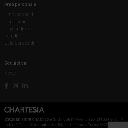
Area personale
Il mio account
I miei ordini
I miei indirizzi
Carrello
Lista dei desideri
Seguici su:
News
©2026 EDIZIONI CHARTESIA S.r.l.
- Viale IV Novembre 85, 31100 Treviso TV
(Italy) -
C.F. e numero d'iscrizione al Registro Imprese di Treviso 04759890264 -