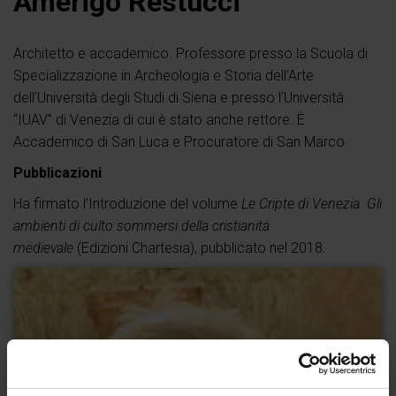
Amerigo Restucci
Architetto e accademico. Professore presso la Scuola di
Specializzazione in Archeologia e Storia dell’Arte
dell’Università degli Studi di Siena e presso l’Università
“IUAV” di Venezia di cui è stato anche rettore. È
Accademico di San Luca e Procuratore di San Marco.
Pubblicazioni
Ha firmato l’Introduzione del volume
Le Cripte di Venezia. Gli
ambienti di culto sommersi della cristianità
medievale
(Edizioni Chartesia), pubblicato nel 2018.