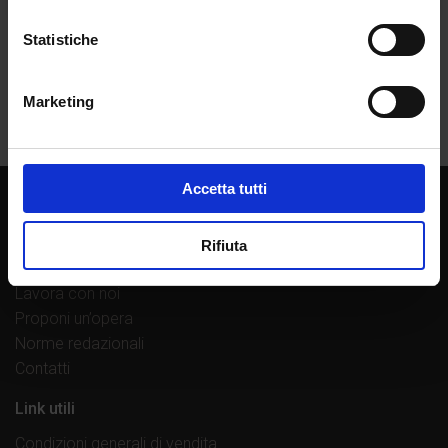
Statistiche
Marketing
Accetta tutti
Chi siamo
La casa editrice
Rifiuta
Librerie di fiducia
Lavora con noi
Proponi un’opera
Norme redazionali
Contatti
Link utili
Condizioni generali di vendita