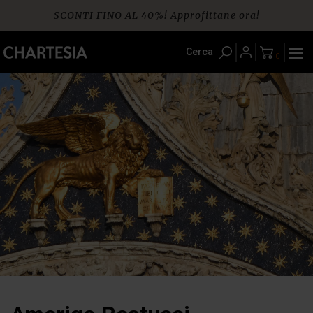
Skip
SCONTI FINO AL 40%! Approfittane ora!
to
content
Spedizione gratuita per ordini da € 60
Cerca
0