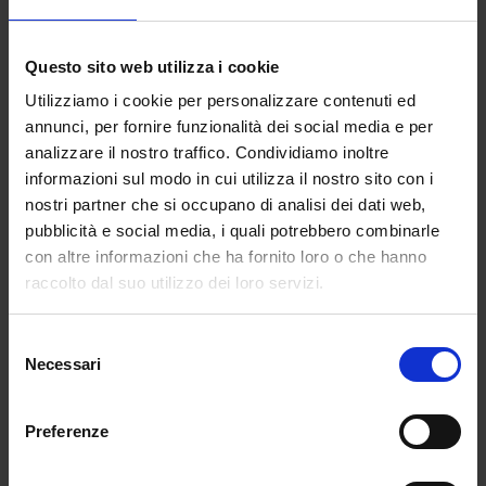
Questo sito web utilizza i cookie
Utilizziamo i cookie per personalizzare contenuti ed
annunci, per fornire funzionalità dei social media e per
analizzare il nostro traffico. Condividiamo inoltre
informazioni sul modo in cui utilizza il nostro sito con i
nostri partner che si occupano di analisi dei dati web,
pubblicità e social media, i quali potrebbero combinarle
con altre informazioni che ha fornito loro o che hanno
Il cormorano nero
raccolto dal suo utilizzo dei loro servizi.
In una piovosa notte d’inverno, un agghiacciante
doppio omicidio sconvolge la quiete delle colline
Selezione
trevigiane. […]
Necessari
del
consenso
Preferenze
Acquista