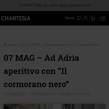
Skip
SCONTI FINO AL 40%! Approfittane ora!
to
content
Spedizione gratuita per ordini da € 60
Cerca
0
Home
/
Eventi
/ 07 MAG – Ad Adria aperitivo con “Il cormorano nero”
07 MAG – Ad Adria
aperitivo con “Il
cormorano nero”
02 Mag 2022
,
di Redazione
-
Categoria: Eventi