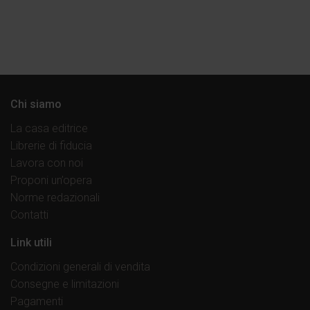
Chi siamo
La casa editrice
Librerie di fiducia
Lavora con noi
Proponi un’opera
Norme redazionali
Contatti
Link utili
Condizioni generali di vendita
Consegne e limitazioni
Pagamenti