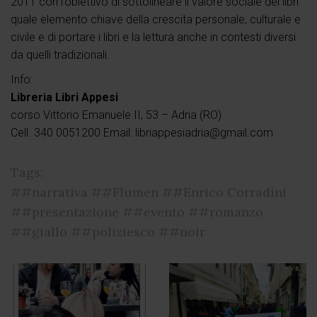
2011 con l’obiettivo di sottolineare il valore sociale dei libri
quale elemento chiave della crescita personale, culturale e
civile e di portare i libri e la lettura anche in contesti diversi
da quelli tradizionali.
Info:
Libreria Libri Appesi
corso Vittorio Emanuele II, 53 – Adria (RO)
Cell. 340 0051200 Email: libriappesiadria@gmail.com
Tags:
##narrativa
##Flumen
##Enrico Corradini
##presentazione
##evento
##romanzo
##giallo
##poliziesco
##noir